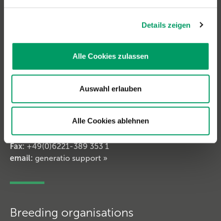
email:
generatio Heidelberg »
Details zeigen
Alle Cookies zulassen
Contact Horse Samples
Contact: Horse Genetics
Auswahl erlauben
Office hours:
monday to friday:
9 am - 12 pm
Alle Cookies ablehnen
monday and thursday:
2 - 4 pm
Phone:
+49(0)6221 389 353 8
Fax:
+49(0)6221-389 353 1
email:
generatio support »
Breeding organisations