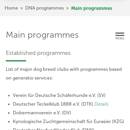
Skip
Breadcrumb
Home
»
DNA programmes
»
Main programmes
to
main
content
Main programmes
MENU
Established programmes
List of major dog breed clubs with programmes based
on generatio services:
Verein für Deutsche Schäferhunde e.V. (SV)
Deutscher Teckelklub 1888 e.V. (DTK)
Details
Dobermannverein e.V. (DV)
Kynologische Zuchtgemeinschaft für Eurasier (KZG)