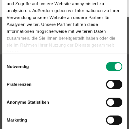
und Zugriffe auf unsere Website anonymisiert zu
analysieren. Außerdem geben wir Informationen zu Ihrer
Verwendung unserer Website an unsere Partner für
Analysen weiter. Unsere Partner führen diese
Informationen möglicherweise mit weiteren Daten
zusammen, die Sie ihnen bereitgestellt haben oder die
sie im Rahmen Ihrer Nutzung der Dienste gesammelt
haben.
Einwilligungsauswahl
Impressum
Datenschutzerklärung
Notwendig
Contact & Shipping Address
Präferenzen
Generatio GmbH
Blumenstr. 49
D-69115 Heidelberg
Anonyme Statistiken
Contact: Dog Genetics
Phone:
+49(0)6221-389 353 0
Marketing
Fax:
+49(0)6221-389 353 1