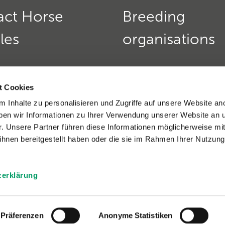
act Horse
Breeding
les
organisations
Horse Genetics
Deutscher Teckelklub 1888
urs:
t Cookies
Verein für Deutsche Schä
 friday:
9 am - 12 pm
 Inhalte zu personalisieren und Zugriffe auf unsere Website an
»
nd thursday:
2 - 4 pm
en wir Informationen zu Ihrer Verwendung unserer Website an 
9(0)6221 389 353 8
Golden Retriever Club e. V
r. Unsere Partner führen diese Informationen möglicherweise mi
)6221-389 353 1
Dobermannverein e.V. »
hnen bereitgestellt haben oder die sie im Rahmen Ihrer Nutzung
eratio support »
zerklärung
y
»
|
Terms and Conditions
»
Präferenzen
Anonyme Statistiken