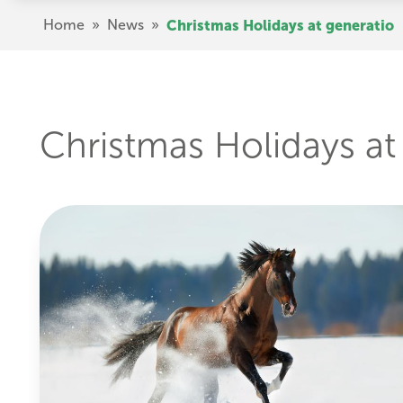
Skip
Breadcrumb
Home
»
News
»
Christmas Holidays at generatio
to
main
content
Christmas Holidays at
Image