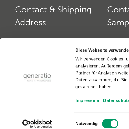
Contact & Shipping
Cont
Address
Samp
Generatio GmbH
Contact: 
Blumenstr. 49
Office ho
Diese Webseite verwende
D-69115 Heidelberg
monday to
Wir verwenden Cookies, um
monday a
analysieren. Außerdem geb
Contact: Dog Genetics
Phone:
+4
Partner für Analysen weite
Phone:
+49(0)6221-389 353 0
Fax:
+49(0
Daten zusammen, die Sie i
Fax:
+49(0)6221-389 353 1
email:
gen
gesammelt haben.
email:
generatio Heidelberg »
Impressum
Datenschut
Einwilligungsauswahl
© 2026 Generatio GmbH
|
Imprint
»
|
Privacy Polic
Notwendig