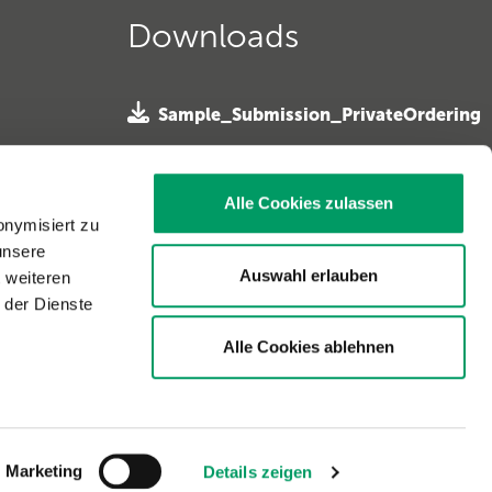
Downloads
Sample_Submission_PrivateOrdering
»
 e. V. »
SampleSubmission Horseowner
ferhunde
Alle Cookies zulassen
»
onymisiert zu
unsere
Sample Submission Horse Vet »
. »
Auswahl erlauben
t weiteren
 der Dienste
Alle Cookies ablehnen
Marketing
Details zeigen