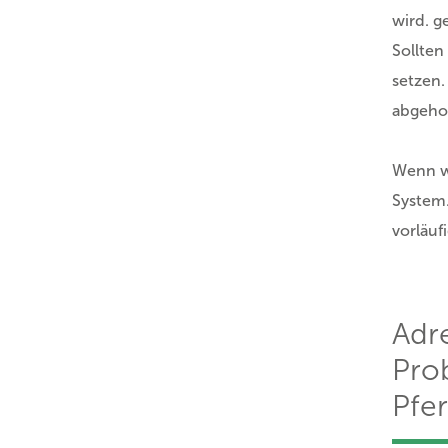
wird. g
Sollten
setzen.
abgeho
Wenn wi
System.
vorläuf
Adre
Pro
Pfe