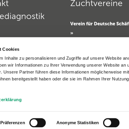
kt
Zuchtvereine
ediagnostik
Verein für Deutsche Schä
»
Deutscher Teckelklub 1888
zur
Pferdediagnostik
t Cookies
ten:
Deutscher Retriever Club e
s Freitag: 9-12 Uhr
 Inhalte zu personalisieren und Zugriffe auf unsere Website an
Dobermannverein »
d Donnerstag: 14-16 Uhr
en wir Informationen zu Ihrer Verwendung unserer Website an 
49 (0)6221 389 353 8
r. Unsere Partner führen diese Informationen möglicherweise mi
49(0)6221 389 353 1
hnen bereitgestellt haben oder die sie im Rahmen Ihrer Nutzung
neratio support
»
zerklärung
hutz
»
|
Allgemeine Geschäftsbedingungen
»
Präferenzen
Anonyme Statistiken