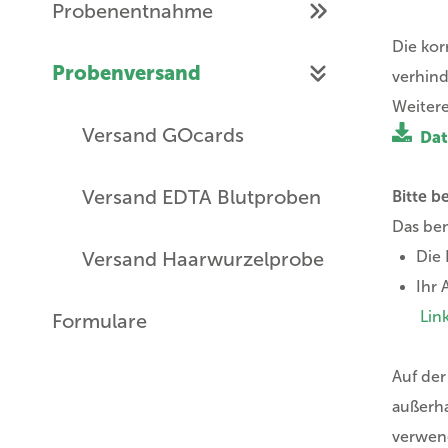
Probenentnahme
Die kor
Probenversand
verhind
Weitere
Versand GOcards
Dat
Versand EDTA Blutproben
Bitte b
Das ben
Versand Haarwurzelprobe
Die
Ihr 
Lin
Formulare
Auf der
außerha
verwen