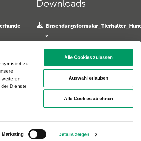
Downloads
ferhunde
EInsendungsformular_Tierhalter_Hun
»
 e. V. »
EInsendungsformular_Tierarzt_Hund
. V. »
»
Alle Cookies zulassen
onymisiert zu
Probeneinsendung_Pferdehalter
unsere
»
Auswahl erlauben
t weiteren
Einsendeformular Pferd Tierarzt
 der Dienste
»
Alle Cookies ablehnen
Marketing
Details zeigen