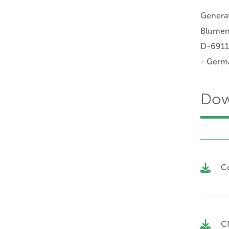
Genera
Blumens
D-6911
- Germ
Dow
C
C