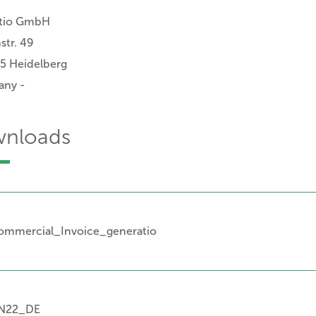
tio GmbH
tr. 49
5 Heidelberg
any -
nloads
ommercial_Invoice_generatio
N22_DE