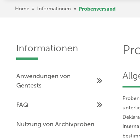
Direkt
Pfadnavigation
Home
»
Informationen
»
Probenversand
zum
Inhalt
Informationen
Pr
All
Anwendungen von
Gentests
Proben,
FAQ
unterl
Deklara
Nutzung von Archivproben
interna
bestimm