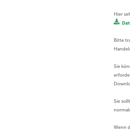
Hier se
Dat
Bitte t
Handels
Sie kön
erforde
Downlo
Sie sol
normal
Wenn di