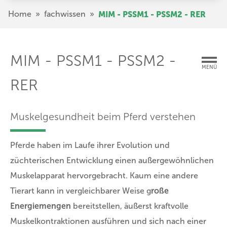
Direkt
Pfadnavigation
Home
»
fachwissen
»
MIM - PSSM1 - PSSM2 - RER
zum
Inhalt
MIM - PSSM1 - PSSM2 -
MENÜ
RER
Muskelgesundheit beim Pferd verstehen
Pferde haben im Laufe ihrer Evolution und
züchterischen Entwicklung einen außergewöhnlichen
Muskelapparat hervorgebracht. Kaum eine andere
Tierart kann in vergleichbarer Weise g
roße
Energiemengen
bereitstellen, äußerst kraftvolle
Muskelkontraktionen ausführen und sich nach einer