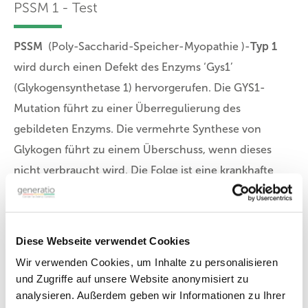
PSSM 1 - Test
PSSM
(Poly-Saccharid-Speicher-Myopathie )-
Typ 1
wird durch einen Defekt des Enzyms ‘Gys1’
(Glykogensynthetase 1) hervorgerufen. Die GYS1-
Mutation führt zu einer Überregulierung des
gebildeten Enzyms. Die vermehrte Synthese von
Glykogen führt zu einem Überschuss, wenn dieses
nicht verbraucht wird. Die Folge ist eine krankhafte
Einlagerung in der Muskulatur, die dann zu den
Symptomen führt.
Der Begriff
PSSM2
stammt aus der Beobachtung, dass
Diese Webseite verwendet Cookies
bei symptomatische Pferden, die
eine PSSM haben
Wir verwenden Cookies, um Inhalte zu personalisieren
(laut Biopsieergebnis),
keine GYS1-Mutation vorliegt.
und Zugriffe auf unsere Website anonymisiert zu
Die jetzt unter dem Begriff MIM-6-Variant-Test (siehe
analysieren. Außerdem geben wir Informationen zu Ihrer