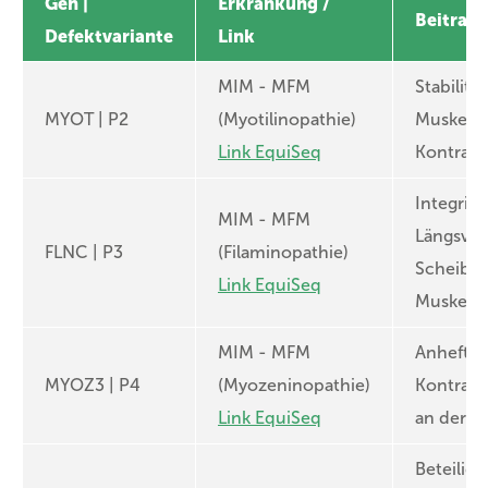
Gen |
Erkrankung /
Beitrag
Defektvariante
Link
MIM - MFM
Stabilitä
MYOT | P2
(Myotilinopathie)
Muskelfa
Link EquiSeq
Kontrakt
Integritä
MIM - MFM
Längsver
FLNC | P3
(Filaminopathie)
Scheibe)
Link EquiSeq
Muskelfa
MIM - MFM
Anhefte
MYOZ3 | P4
(Myozeninopathie)
Kontrakt
Link EquiSeq
an der Z
Beteiligt