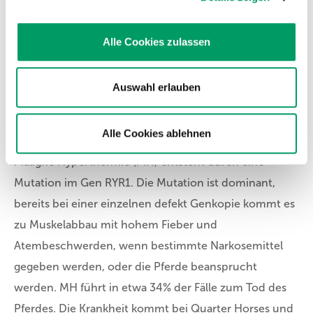
DNA-Test PSSM1
| enthalten auch im
DNA-Test-Paket EM-9-Gene
(Excertional Myopathy - 9
Alle Cookies zulassen
gene panel)
DNA-Test-Paket MIM + PSSM1
Auswahl erlauben
Maligne Hyperthermie
Alle Cookies ablehnen
Maligne Hyperthermie (MH) entsteht durch eine
Mutation im Gen RYR1. Die Mutation ist dominant,
bereits bei einer einzelnen defekt Genkopie kommt es
zu Muskelabbau mit hohem Fieber und
Atembeschwerden, wenn bestimmte Narkosemittel
gegeben werden, oder die Pferde beansprucht
werden. MH führt in etwa 34% der Fälle zum Tod des
Pferdes. Die Krankheit kommt bei Quarter Horses und