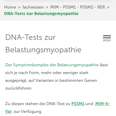
Direkt
Pfadnavigation
Home
»
fachwissen
»
MIM - PSSM1 - PSSM2 - RER
»
zum
DNA-Tests zur Belastungsmyopathie
Inhalt
DNA-Tests zur
MENÜ
Belastungsmyopathie
Der Symptomkomplex der Belastungsmyopathie
lässt
sich je nach Form, mehr oder weniger stark
ausgeprägt, auf Varianten in bestimmten Genen
zurückführen.
Zu diesen stehen die DNA-Test zu
PSSM1
und
MIM-6-
Var
. zur Verfügung.