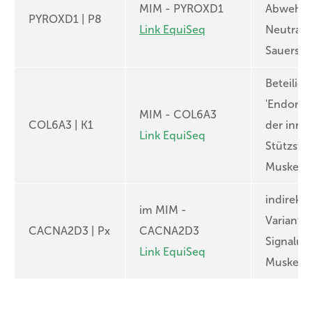
MIM - PYROXD1
Abwehr v
PYROXD1 | P8
Link EquiSeq
Neutrali
Sauersto
Beteiligt
'Endomy
MIM - COL6A3
COL6A3 | K1
der inne
Link EquiSeq
Stützstr
Muskelfa
indirekte
im MIM -
Variante
CACNA2D3 | Px
CACNA2D3
Signalüb
Link EquiSeq
Muskelko