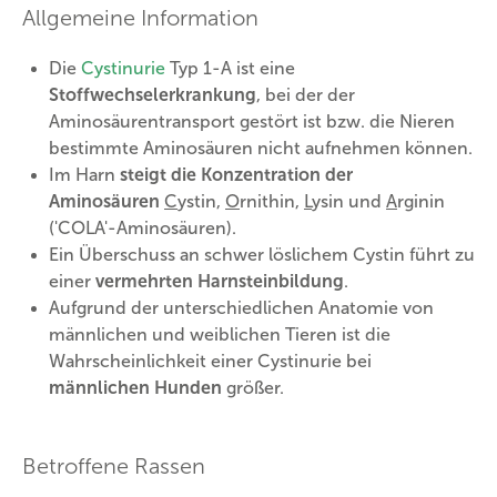
Allgemeine Information
Die
Cystinurie
Typ 1-A ist eine
Stoffwechselerkrankung
, bei der der
Aminosäurentransport gestört ist bzw. die Nieren
bestimmte Aminosäuren nicht aufnehmen können.
Im Harn
steigt die Konzentration der
Aminosäuren
C
ystin,
O
rnithin,
L
ysin und
A
rginin
('COLA'-Aminosäuren).
Ein Überschuss an schwer löslichem Cystin führt zu
einer
vermehrten Harnsteinbildung
.
Aufgrund der unterschiedlichen Anatomie von
männlichen und weiblichen Tieren ist die
Wahrscheinlichkeit einer Cystinurie bei
männlichen Hunden
größer.
Betroffene Rassen