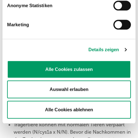
N/N
=
genetisch normal
Anonyme Statistiken
Der Hund besitzt keine Anlagen für
Cys1A
und kann
diese somit nicht an die Nachkommen weitergeben.
Marketing
N/cys1a
=
ein Träger
Der Hund ist ein klinisch gesunder Träger. Die Variation
wird zu 50% an die Nachkommen weitergegeben,
Details zeigen
welche ebenfalls Träger sind.
cys1a/cys1a
=
betroffen
Alle Cookies zulassen
Die Variation wird zu 100% an die Nachkommen
weitergegeben. Die Nachkommen sind Träger oder
betroffen.
Auswahl erlauben
Alle Cookies ablehnen
Empfehlungen für die Zucht
Trägertiere können mit normalen Tieren verpaart
werden (N/
cys1a
x N/N). Bevor die Nachkommen in