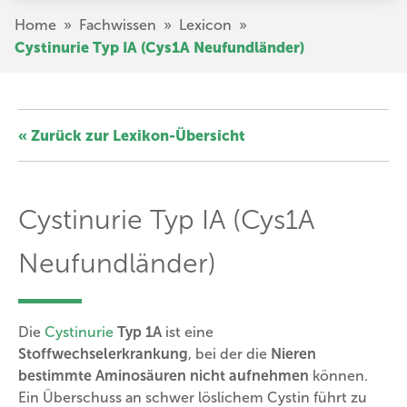
Direkt
Pfadnavigation
Home
»
Fachwissen
»
Lexicon
»
zum
Cystinurie Typ IA (Cys1A Neufundländer)
Inhalt
« Zurück zur Lexikon-Übersicht
Cystinurie Typ IA (Cys1A
Neufundländer)
Die
Cystinurie
Typ 1A
ist eine
Stoffwechselerkrankung
, bei der die
Nieren
bestimmte Aminosäuren nicht aufnehmen
können.
Ein Überschuss an schwer löslichem Cystin führt zu