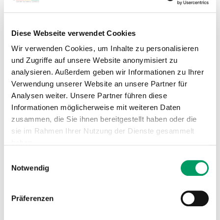
Dieser Mutationstest detektiert eine Veränderung
Diese Webseite verwendet Cookies
eines einzelnen Basenpaares (c.586C>T) im Exon 2 des
SLC3A1
Gens
.
Wir verwenden Cookies, um Inhalte zu personalisieren
und Zugriffe auf unsere Website anonymisiert zu
Test im
Shop
analysieren. Außerdem geben wir Informationen zu Ihrer
Verwendung unserer Website an unsere Partner für
Analysen weiter. Unsere Partner führen diese
Genotyp und Laborbefund
Informationen möglicherweise mit weiteren Daten
zusammen, die Sie ihnen bereitgestellt haben oder die
Erbgang
: autosomal-rezessiv
sie im Rahmen Ihrer Nutzung der Dienste gesammelt
→ Die Krankheit tritt nur auf, wenn beide Allele des
haben.
Gens von der Mutation betroffen sind (
cys1a
/
cys1a
).
Einwilligungsauswahl
Hunde, die nur ein Allel mit der auslösenden Mutation
Impressum
Datenschutzerklärung
Notwendig
haben (N/
cys1a
), sind klinisch gesunde Trägertiere.
Genotypen:
Präferenzen