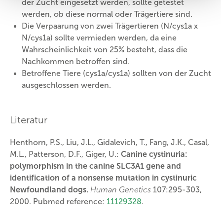
der Zucht eingesetzt werden, sollte getestet
werden, ob diese normal oder Trägertiere sind.
Die Verpaarung von zwei Trägertieren (N/
cys1a
x
N/
cys1a
) sollte vermieden werden, da eine
Wahrscheinlichkeit von 25% besteht, dass die
Nachkommen betroffen sind.
Betroffene Tiere (
cys1a
/
cys1a
) sollten von der Zucht
ausgeschlossen werden.
Literatur
Henthorn, P.S., Liu, J.L., Gidalevich, T., Fang, J.K., Casal,
M.L., Patterson, D.F., Giger, U.:
Canine cystinuria:
polymorphism in the canine SLC3A1 gene and
identification of a nonsense mutation in cystinuric
Newfoundland dogs.
Human Genetics
107:295-303,
2000. Pubmed reference:
11129328
.