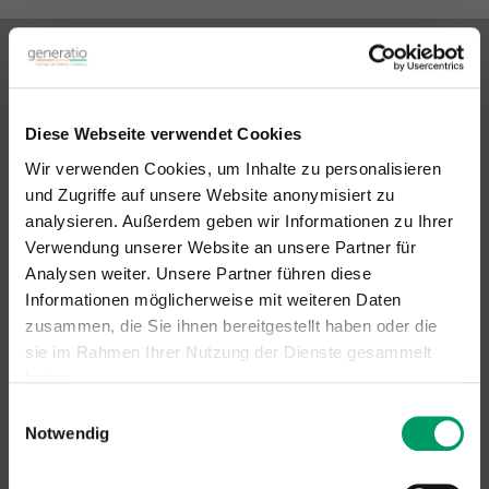
Kontakt & Versandadresse
Diese Webseite verwendet Cookies
Generatio GmbH
Blumenstr. 49
Wir verwenden Cookies, um Inhalte zu personalisieren
D-69115 Heidelberg
und Zugriffe auf unsere Website anonymisiert zu
analysieren. Außerdem geben wir Informationen zu Ihrer
Anfragen zur
Hundediagnostik
Verwendung unserer Website an unsere Partner für
Telefon:
+49(0)6221-389 353 0
Analysen weiter. Unsere Partner führen diese
Telefax:
+49(0)6221-389 353 1
Informationen möglicherweise mit weiteren Daten
E-Mail:
generatio Heidelberg »
zusammen, die Sie ihnen bereitgestellt haben oder die
sie im Rahmen Ihrer Nutzung der Dienste gesammelt
haben.
Einwilligungsauswahl
Impressum
Datenschutzerklärung
Notwendig
Kontakt Pferdediagnostik